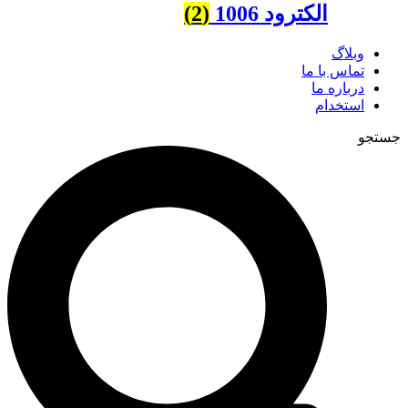
الکترود 1006
(2)
وبلاگ
تماس با ما
درباره ما
استخدام
جستجو