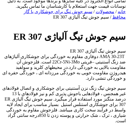
تمامی انواع الکترود در کلیه سایزها و برندها موجود است.
به دلیل
نوسانات قیمت جهت استعلام با کارشناسان ما تماس بگیرید.
خانه
/
محصولات
/
سیم جوش تیگ برای جوشکاری با گاز
محافظ
/ سیم‌ جوش‌ تیگ آلیاژی ER 307
سیم‌ جوش‌ تیگ آلیاژی ER 307
سیم‌ جوش‌ تیگ آلیاژی ER 307
AMA 30-23T دوفازی مقاوم به خوردگی برای جوشکاری آلیاژهای
ضد زنگ آستنیتی –فریتی 22Cr-5Ni-3Mo است. فلزجوش آن
مقاومت بالایی به خوردگی دارد.در محیطهای کلرید و سولفید
هیدروژن مقاومت خوبی به خوردگی مرزدانه ای ، خوردگی حفره ای
و خوردگی تنشی دارد.
سیم جوش تیگ زنگ نزن آستنیتی برای جوشکاری و اتصال فولادهای
غیر همجنس ، فولادهایی باجوش پذیری کم و نیز فولادهای با 13
درصد منگنز مورد استفاده قرار میگیرد. سیم‌ جوش‌ تیگ آلیاژی ER
307 برای جوشکاری استنلس استیل بسیار مناسب برای ایجاد لایه
واسط در فرآیند سخت کاری میباشد. فلزجوش مقاوم به خوردگی
شیاری ، ترک ، شک حرارتی و پوسته زدن تا 850درجه سانتی گراد
است.