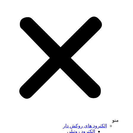
منو
الکترود های روکش دار
الکترود روتیلی