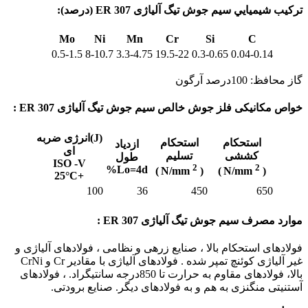
تركيب شيميايي سیم‌ جوش‌ تیگ آلیاژی ER 307 (درصد):
Mo
Ni
Mn
Cr
Si
C
0.5-1.5
8-10.7
3.3-4.75
19.5-22
0.3-0.65
0.04-0.14
گاز محافظ: 100درصد آرگون
خواص مکانیکی فلز جوش خالص سیم‌ جوش‌ تیگ آلیاژی ER 307 :
(J)انرژی ضربه
استحكام
استحكام
ازدياد
ای
كششی
تسليم
طول
ISO -V
2
2
Lo=4d%
)
( N/mm
)
( N/mm
+25°C
100
36
450
650
موارد مصرف سیم‌ جوش‌ تیگ آلیاژی ER 307 :
فولادهای استحکام بالا ، صنایع زرهی و نظامی ، فولادهای آلیاژی و
غیر آلیاژی کوئنچ تمپر شده . فولادهای آلیاژی با مقادیر Cr و CrNi
بالا، فولادهای مقاوم به حرارت تا 850درجه سانتیگراد. ، فولادهای
آستنیتی منگنزی به هم و به فولادهای دیگر. صنایع برودتی.