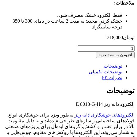
ملاحظات:
فقط الكترود خشک مصرف شود.
خشک كردن مجدد: به مدت 2 ساعت در دمای 300 تا 350
درجه سانتيگراد
تومان
218,000
الکترود
دانه
افزودن به سبد خرید
ریز
E
توضیحات
8018-
توضیحات تکمیلی
G-
نظرات (0)
H4
(کپی)
توضیحات
عدد
الکترود دانه ریز E 8018-G-H4
الکترودهای جوشکاری دانه ریز
به‌طور ویژه برای جوشکاری انواع
فولادهای ساختمانی و سازه‌ای طراحی شده‌اند و به دلیل مقاومت
بالا در برابر فشار و کشش، گزینه‌ای ایده‌آل برای پروژه‌های صنعتی
به شمار می‌روند. این الکترودها با روکش‌های مقاوم، جوش‌هایی با