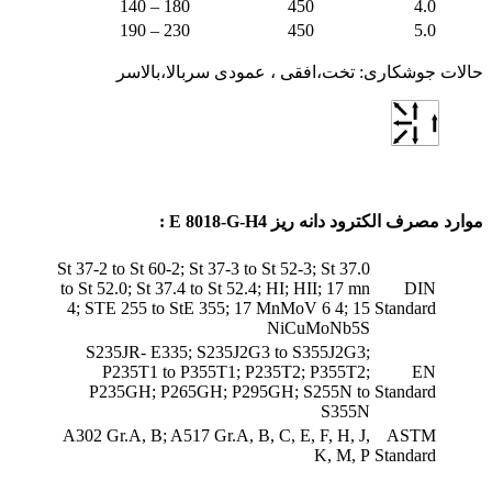
180 – 140
450
4.0
230 – 190
450
5.0
حالات جوشکاری: تخت،افقی ، عمودی سربالا،بالاسر
موارد مصرف الکترود دانه ریز E 8018-G-H4 :
St 37-2 to St 60-2; St 37-3 to St 52-3; St 37.0
to St 52.0; St 37.4 to St 52.4; HI; HII; 17 mn
DIN
4; STE 255 to StE 355; 17 MnMoV 6 4; 15
Standard
NiCuMoNb5S
S235JR- E335; S235J2G3 to S355J2G3;
P235T1 to P355T1; P235T2; P355T2;
EN
P235GH; P265GH; P295GH; S255N to
Standard
S355N
A302 Gr.A, B; A517 Gr.A, B, C, E, F, H, J,
ASTM
K, M, P
Standard