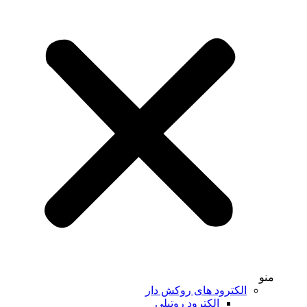
منو
الکترود های روکش دار
الکترود روتیلی