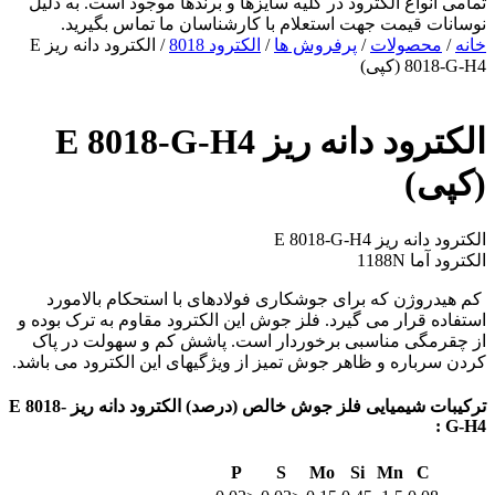
تمامی انواع الکترود در کلیه سایزها و برندها موجود است.
به دلیل
نوسانات قیمت جهت استعلام با کارشناسان ما تماس بگیرید.
خانه
/
محصولات
/
پرفروش ها
/
الکترود 8018
/ الکترود دانه ریز E
8018-G-H4 (کپی)
الکترود دانه ریز E 8018-G-H4
(کپی)
الکترود دانه ریز E 8018-G-H4
الکترود آما 1188N
كم‌ هيدروژن كه برای جوشكاری فولادهای با استحكام بالامورد
استفاده قرار می گيرد. فلز جوش اين الكترود مقاوم به ترک بوده و
از چقرمگی مناسبی برخوردار است. پاشش كم و سهولت در پاک
كردن سرباره و ظاهر جوش تميز از ويژگيهای اين الكترود می باشد.
تركيبات شيميايی فلز جوش خالص (درصد) الکترود دانه ریز E 8018-
G-H4 :
P
S
Mo
Si
Mn
C