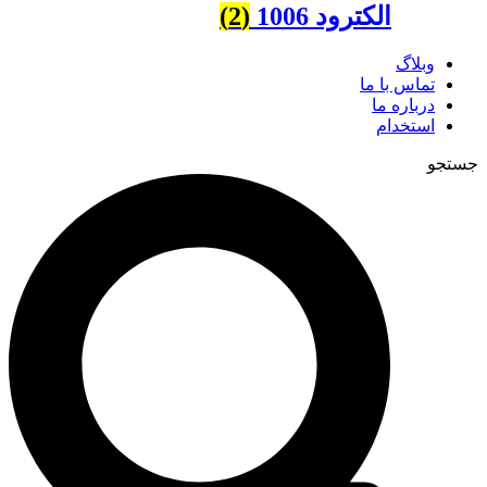
الکترود 1006
(2)
وبلاگ
تماس با ما
درباره ما
استخدام
جستجو