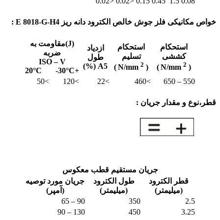
<0.02
<0.02
0.15
0.45
1.5
0.08
خواص مکانیکی فلز جوش خالص الکترود دانه ریز E 8018-G-H4 :
(J)مقاومت به
استحكام
استحكام
ازدياد
ضربه
كششی
تسليم
طول
ISO – V
2
2
A5 (%)
)
( N/mm
)
( N/mm
+20‎°C -30‎°C
>120 >50
>22
>460
550 – 650
قطر،نوع و مقدار جریان :
جريان مستقيم قطب معکوس
قطر الكترود
طول الكترود
جريان مورد توصيه
(ميليمتر)
(ميليمتر)
(آمپر)
90 – 65
350
2.5
130 – 90
450
3.25