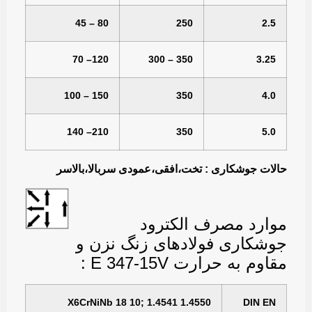
80 – 45
250
2.5
120– 70
350 – 300
3.25
150 – 100
350
4.0
210– 140
350
5.0
حالات جوشکاری : تخت،افقی،عمودی سربالا،بالاسر
موارد مصرف الکترود
جوشکاری فولادهای زنگ نزن و
مقاوم به حرارت E 347-15V :
1.4550 X6CrNiNb 18 10; 1.4541
DIN EN