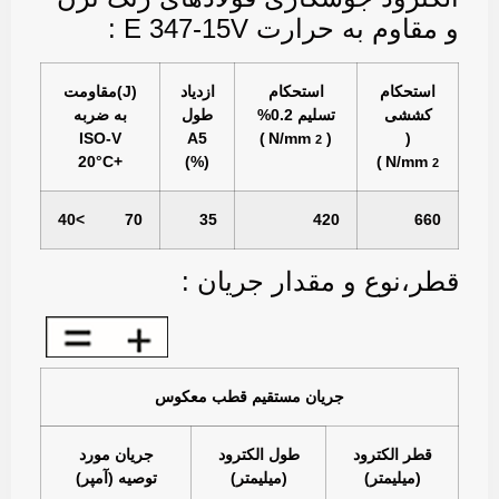
و مقاوم به حرارت E 347-15V :
استحكام
استحكام
ازدياد
(J)مقاومت
كششی
تسليم 0.2%
طول
به ضربه
2
ISO-V
A5
)
( N/mm
(
2
+20‎°C
(%)
)
N/mm
70 >40
35
420
660
قطر،نوع و مقدار جریان :
جريان مستقيم قطب معکوس
قطر الكترود
طول الكترود
جريان مورد
(ميليمتر)
(ميليمتر)
توصيه (آمپر)