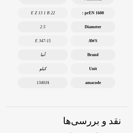
E Z 13 1 B 22
prEN 1600 :
2.5
Diameter
E 347-15
AWS
Brand
آما
Unit
کیلو
1340JA
amacode
نقد و بررسی‌ها