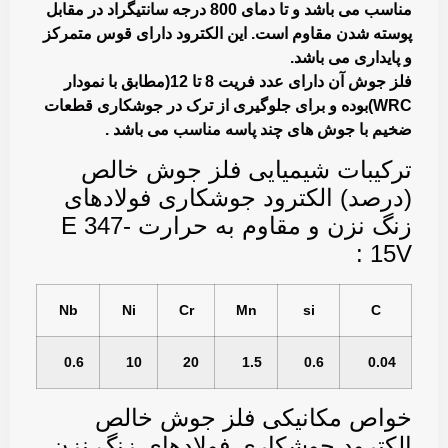
مناسب می باشد و تا دمای 800 درجه سانتيگراد در مقابل
پوسته شدن مقاوم است. اين الكترود دارای قوس متمركز
و پايداری می باشد.
فلز جوش آن دارای عدد فریت 8 تا 12(مطابق با نمودار
WRC)بوده و برای جلوگیری از ترک در جوشکاری قطعات
ضخیم با جوش های چند پاسه مناسب می باشد .
تركيبات شيميايی فلز جوش خالص
(درصد) الکترود جوشکاری فولادهای
زنگ نزن و مقاوم به حرارت E 347-
15V :
Nb
Ni
Cr
Mn
si
C
0.6
10
20
1.5
0.6
0.04
خواص مکانیکی فلز جوش خالص
الکترود جوشکاری فولادهای زنگ نزن