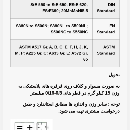
StE 550 to StE 690; EStE 620;
DIN
EStE690; 20MnMoNi5 5
Standard
S380N to S500N; S380NL to S500NL;
EN
S500NC to S550NC
Standard
ASTM A517 Gr. A, B, C, E, F, H, J, K,
ASTM
M, P; A225 Gr. C; A633 Gr. E; A572 Gr.
Standard
65
تحویل:
به صورت مسوار و کلاف روی قرقره های پلاستیکی به
وزن 15 کیلو گرم در قطر های 0/8-0/16 میلیمتر
توجه : سایر وزن و اندازه ها مطابق استاندارد و طبق
درخواست مشتری تهیه می شود.