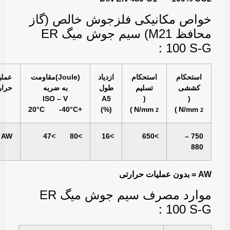
خواص مكانيكی فلزجوش خالص (گاز
محافظ M21) سیم جوش میگ ER
100 S-G :
استحكام
استحكام
ازدياد
(Joule)مقاومت
عملی
كششی
تسليم
طول
به ضربه
حرار
ISO – V
A5
(
(
2
2
+20°C -40°C
(%)
)
N/mm
)
N/mm
AW
>80 >47
>16
>650
750 –
880
AW = بدون عملیات حرارتی
موارد مصرف سیم جوش میگ ER
100 S-G :