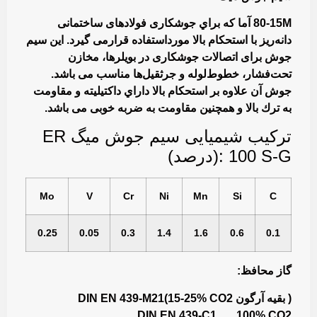
80-15M آما كه براي جوشكاری فولادهای ساختمانی
دانه‌ريز با استحكام بالا مورداستفاده قرارمی گيرد. اين سيم
جوش برای اتصالات جوشكاری در بويلرها، مخازن
تحت‌فشار، خطوط‌لوله و جرثقيل‌ها مناسب می باشد.
جوش آن علاوه بر استحكام بالا داراي داكتيليته و مقاومت
به ترك بالا و همچنين مقاومت به ضربه خوبی می باشد.
تركيب شيميايی سیم جوش میگ ER
100 S-G :(درصد)
Mo
V
Cr
Ni
Mn
Si
C
0.25
0.05
0.3
1.4
1.6
0.6
0.1
گاز محافظ:
DIN EN 439-M21(15-25% CO2 بقیه آرگون )
DIN EN 439-C1 100% CO2