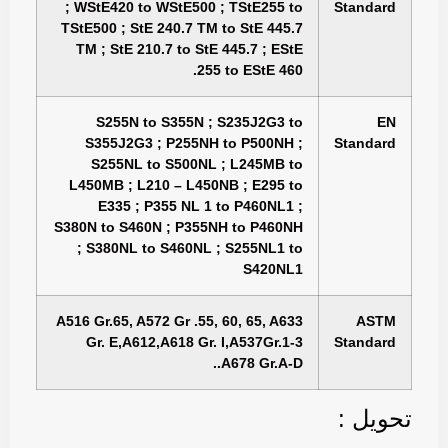
; WStE420 to WStE500 ; TStE255 to
Standard
TStE500 ; StE 240.7 TM to StE 445.7
TM ; StE 210.7 to StE 445.7 ; EStE
255 to EStE 460.
S255N to S355N ; S235J2G3 to
EN
S355J2G3 ; P255NH to P500NH ;
Standard
S255NL to S500NL ; L245MB to
L450MB ; L210 – L450NB ; E295 to
E335 ; P355 NL 1 to P460NL1 ;
S380N to S460N ; P355NH to P460NH
; S380NL to S460NL ; S255NL1 to
S420NL1
A516 Gr.65, A572 Gr .55, 60, 65, A633
ASTM
Gr. E,A612,A618 Gr. I,A537Gr.1-3
Standard
.A678 Gr.A-D.
تحویل :