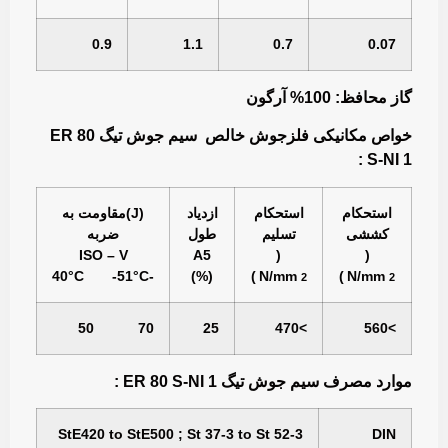
0.9
1.1
0.7
0.07
گاز محافظ: 100% آرگون
خواص مكانيكی فلزجوش خالص سیم جوش تیگ ER 80
S-NI 1 :
استحكام
استحكام
ازدياد
(J)مقاومت به
كششی
تسليم
طول
ضربه‌
ISO – V
A5
(
(
2
2
-40°C -51°C
(%)
)
N/mm
)
N/mm
70 50
25
>470
>560
موارد مصرف سیم جوش تیگ ER 80 S-NI 1 :
StE420 to StE500 ; St 37-3 to St 52-3
DIN