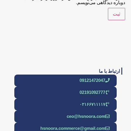
دوباره دیدگاهی می‌نویسم.
ارتباط با ما
09121472047
02191092777
۰۲۱۶۶۷۱۱۱۱۷
ceo@hsnoora.com
hsnoora.commerce@gmail.com