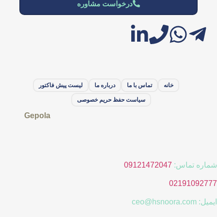
درخواست مشاوره
خانه
تماس با ما
درباره ما
لیست پیش فاکتور
سیاست حفظ حریم خصوصی
Gepola
شماره تماس:
09121472047
02191092777
ایمیل: ceo@hsnoora.com