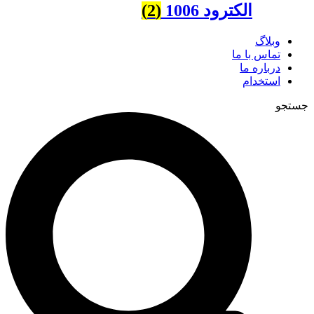
الکترود 1006
(2)
وبلاگ
تماس با ما
درباره ما
استخدام
جستجو