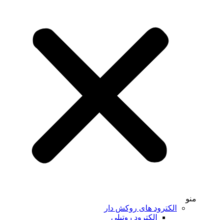
منو
الکترود های روکش دار
الکترود روتیلی