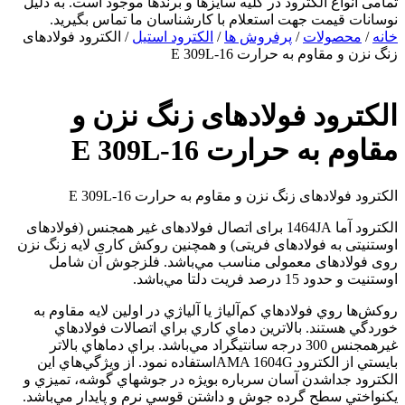
تمامی انواع الکترود در کلیه سایزها و برندها موجود است.
به دلیل
نوسانات قیمت جهت استعلام با کارشناسان ما تماس بگیرید.
خانه
/
محصولات
/
پرفروش ها
/
الکترود استیل
/ الکترود فولادهای
زنگ نزن و مقاوم به حرارت E 309L-16
الکترود فولادهای زنگ نزن و
مقاوم به حرارت E 309L-16
الکترود فولادهای زنگ نزن و مقاوم به حرارت E 309L-16
الکترود آما 1464JA برای اتصال فولادهای غیر همجنس (فولادهای
اوستنیتی به فولادهای فریتی) و همچنین روکش کاری لایه زنگ نزن
روی فولادهای معمولی مناسب مي‌باشد. فلزجوش آن شامل
اوستنيت و حدود 15 درصد فريت دلتا مي‌باشد.
روكش‌ها روي فولادهاي كم‌آلياژ يا آلياژي در اولين لايه مقاوم به
خوردگي هستند. بالاترين دماي كاري براي اتصالات فولادهاي
غيرهمجنس 300 درجه سانتيگراد مي‌باشد. براي دماهاي بالاتر
بايستي از الكترود AMA 1604Gاستفاده نمود. از ويژگي‌هاي اين
الكترود جداشدن‌ آسان سرباره بويژه در جوشهاي گوشه، تميزي و
يكنواختي سطح گرده جوش و داشتن قوسي نرم و پايدار مي‌باشد.