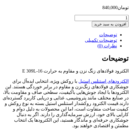
تومان
840,000
الکترود
فولادهای
افزودن به سبد خرید
زنگ
نزن
توضیحات
و
توضیحات تکمیلی
مقاوم
نظرات (0)
به
حرارت
توضیحات
E
309L-
الکترود فولادهای زنگ نزن و مقاوم به حرارت E 309L-16
16
عدد
الکترودهای استنلس استیل
با روکش ویژه، انتخابی ایده‌آل برای
جوشکاری فولادهای زنگ‌نزن و مقاوم در برابر خوردگی هستند. این
الکترودها با ایجاد جوش‌هایی باکیفیت، سطحی صاف و مقاومت بالا،
در صنایع مختلف مانند پتروشیمی، غذایی و دریایی کاربرد گسترده‌ای
دارند.قیمت الکترود روکشدار استنلس استیل بسته به نوع روکش و
کیفیت ساخت متفاوت است، اما این محصولات به دلیل دوام و
کارایی بالای خود، ارزش سرمایه‌گذاری را دارند. اگر به دنبال
جوشکاری حرفه‌ای و ماندگار هستید، این الکترودها یک انتخاب
مطمئن و اقتصادی خواهند بود.