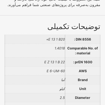
مقرون به‌صرفه برای پروژه‌های صنعتی شما فراهم می‌آورند.
توضیحات تکمیلی
E 13 1 B20+
DIN 8556 :
1.4018
Comparable No. of
material :
E Z 13 1 B 22
prEN 1600 :
E 6-UM-60
AWS
Brand
آما
Unit
کیلو
2.5
Diameter