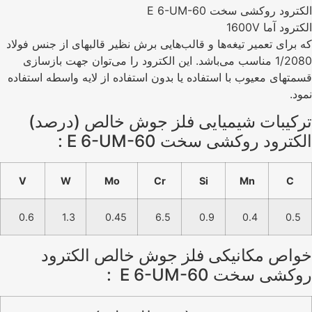
الکترود روکشی سخت E 6-UM-60
الکترود آما 1600V
که برای تعمیر تیغه‌ها و قالب‌هایی برش نظیر قالبهای از جنس فولاد
1/2080 مناسب می‌باشد. این الکترود را می‌توان جهت بازسازی
قسمتهای معیوب با استفاده یا بدون استفاده از لایه واسطه استفاده
نمود.
تركيبات شيميايی فلز جوش خالص (درصد)
الکترود روکشی سخت E 6-UM-60 :
V
W
Mo
Cr
Si
Mn
C
0.6
1.3
0.45
6.5
0.9
0.4
0.5
خواص مکانیکی فلز جوش خالص الکترود
روکشی سخت E 6-UM-60 :