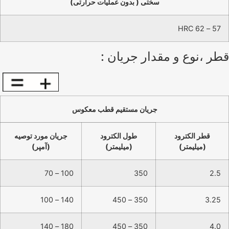
سختی ( بدون عملیات حرارتی)
57 – 62 HRC
قطر ،نوع و مقدار جریان :
جريان مستقيم قطب معکوس
قطر الكترود
طول الكترود
جريان مورد توصيه
(ميليمتر)
(ميليمتر)
(آمپر)
100 – 70
350
2.5
140 – 100
350 – 450
3.25
180 – 140
350 – 450
4.0