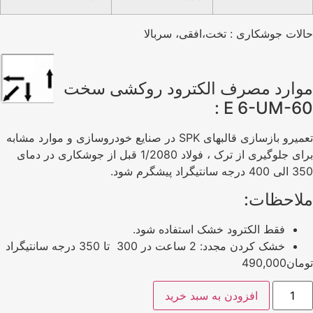
حالات جوشکاری : تخت،افقی، سربالا
موارد مصرف الکترود روکشی سخت
E 6-UM-60 :
تعميرو بازسازی قالبهای SPK در صنايع خودروسازی و موارد مشابه
برای جلوگيری از ترک ، فولاد 1/2080 قبل از جوشكاری در دمای
350 الی 400 درجه سانتيگراد پيشگرم شود.
ملاحظات:
فقط الكترود خشک استفاده شود.
خشک كردن مجدد: 2 ساعت در 300 تا 350 درجه سانتيگراد
تومان
490,000
افزودن به سبد خرید