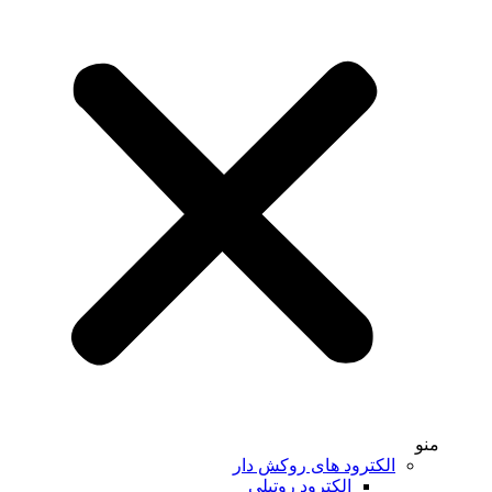
منو
الکترود های روکش دار
الکترود روتیلی