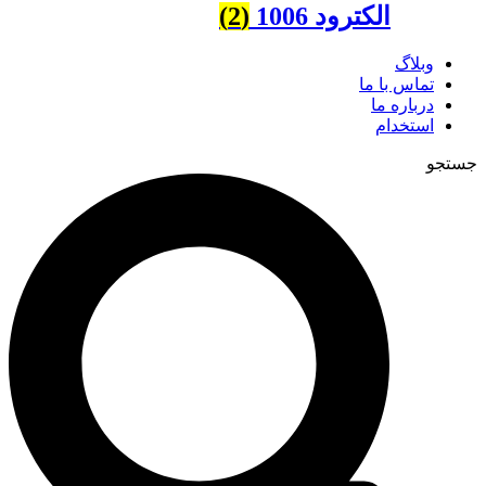
الکترود 1006
(2)
وبلاگ
تماس با ما
درباره ما
استخدام
جستجو