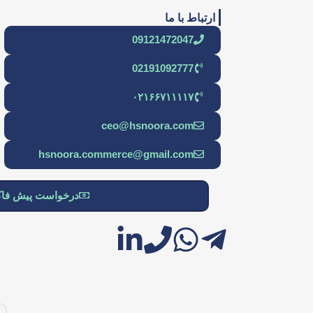
ارتباط با ما
09121472047
02191092777
۰۲۱۶۶۷۱۱۱۱۷
ceo@hsnoora.com
hsnoora.commerce@gmail.com
درخواست پیش فاک